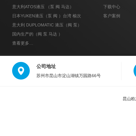
达）
意大利ATOS液压 （泵 阀 马达）
下载中心
日本YUKEN液压（泵 阀 ）台湾 榆次
客户案例
意大利 DUPLOMATIC 液压（阀 泵）
国内生产的（阀 泵 马达 ）
查看更多…
公司地址
苏州市昆山市淀山湖镇万园路66号
昆山欧