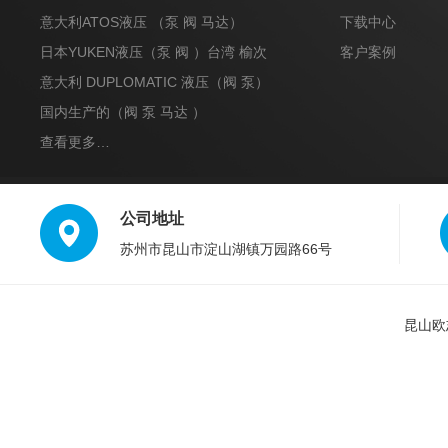
达）
意大利ATOS液压 （泵 阀 马达）
下载中心
日本YUKEN液压（泵 阀 ）台湾 榆次
客户案例
意大利 DUPLOMATIC 液压（阀 泵）
国内生产的（阀 泵 马达 ）
查看更多…
公司地址
苏州市昆山市淀山湖镇万园路66号
昆山欧