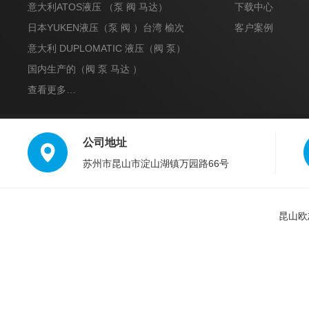
达）
意大利ATOS液压 （泵 阀 马达）
下载中心
日本YUKEN液压（泵 阀 ）台湾 榆次
客户案例
意大利 DUPLOMATIC 液压（阀 泵）
国内生产的（阀 泵 马达 ）
查看更多…
公司地址
苏州市昆山市淀山湖镇万园路66号
昆山欧