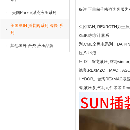
备注 下单前价格咨询客服为
-美国Parker派克液压系列
美国SUN 插装阀系列 阀块 系
久冈JGH, REXROTH力士乐
列
KEIKI东京计器系
列,CML全懋电系列，DAIKI
其他国外.合资 液压品牌
压,SUN液
压.DTL磐龙液压,威纳winne
德客,REXMZC，MAC，A
HYDOR。台湾REXMAC液
阀,液压泵,气动元件等等.Rexr