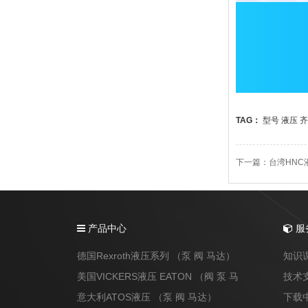
TAG：
型号
液压
齐
下一篇：
台湾HNC
产品中心
服
德国Rexroth液压系列 （泵 阀 马达）
知识
美国VICKERS液压 EATON （阀 泵 马
技术
达）
意大利ATOS液压 （泵 阀 马达）
下载