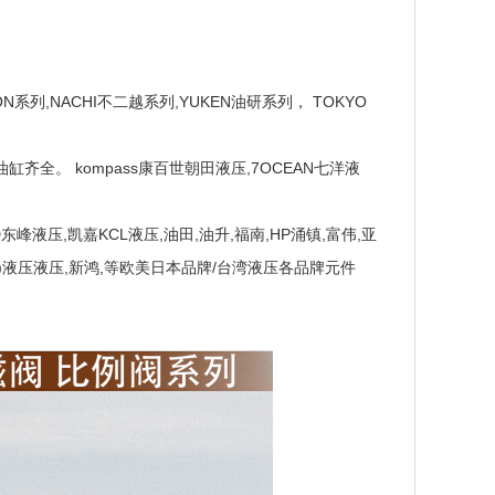
SON系列,NACHI不二越系列,YUKEN油研系列， TOKYO
,油缸齐全。 kompass康百世朝田液压,7OCEAN七洋液
UID东峰液压,凯嘉KCL液压,油田,油升,福南,HP涌镇,富伟,亚
(阿隆)液压液压,新鸿,等欧美日本品牌/台湾液压各品牌元件