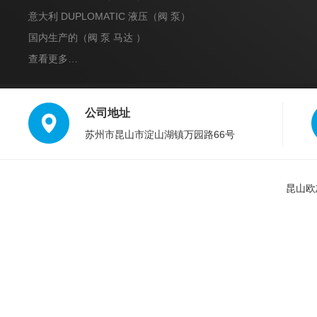
意大利 DUPLOMATIC 液压（阀 泵）
国内生产的（阀 泵 马达 ）
查看更多…
公司地址
苏州市昆山市淀山湖镇万园路66号
昆山欧