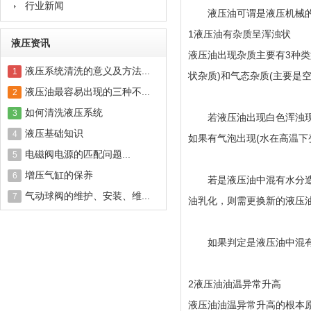
行业新闻
液压油可谓是液压机械的“
1液压油有杂质呈浑浊状
液压资讯
液压油出现杂质主要有3种类
液压系统清洗的意义及方法...
1
状杂质)和气态杂质(主要是空
液压油最容易出现的三种不...
2
如何清洗液压系统
3
若液压油出现白色浑浊现象
液压基础知识
4
如果有气泡出现(水在高温
电磁阀电源的匹配问题...
5
增压气缸的保养
6
若是液压油中混有水分造成
气动球阀的维护、安装、维...
7
油乳化，则需更换新的液压
如果判定是液压油中混有空
2液压油油温异常升高
液压油油温异常升高的根本