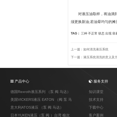
对液压油取样，将油滴到滤
须更换新油;若油晕均匀的
TAG：
三种
不正常
状态
出现
容
上一篇：
如何清洗液压系统
下一篇：
液压系统清洗的意义及
产品中心
服务支持
德国Rexroth液压系列 （泵 阀 马达）
知识课堂
美国VICKERS液压 EATON （阀 泵 马
技术支持
达）
意大利ATOS液压 （泵 阀 马达）
下载中心
日本YUKEN液压（泵 阀 ）台湾 榆次
客户案例