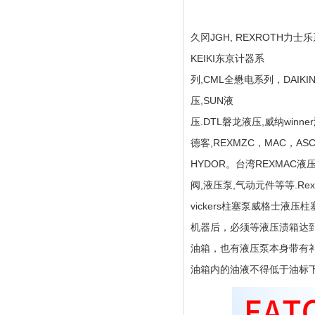
久冈JGH, REXROTH力士乐
KEIKI东京计器系
列,CML全懋电系列，DAIKI
压,SUN液
压.DTL磐龙液压,威纳winne
德客,REXMZC，MAC，A
HYDOR。台湾REXMAC液
阀,液压泵,气动元件等等.Rexr
vickers柱塞泵威格士液压
机器后，必须等液压渍箱达
油箱，也有液压泵本身带有
油箱内的油液不得低于油标