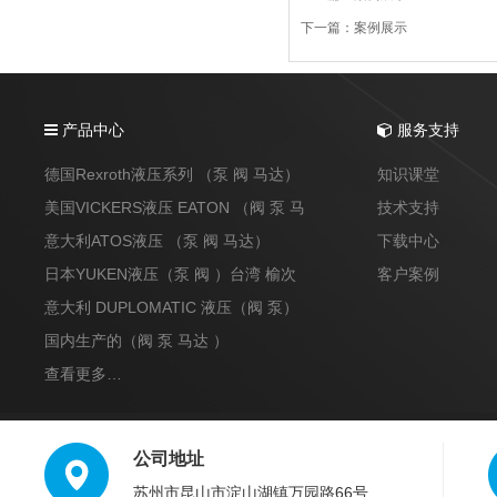
下一篇：
案例展示
产品中心
服务支持
德国Rexroth液压系列 （泵 阀 马达）
知识课堂
美国VICKERS液压 EATON （阀 泵 马
技术支持
达）
意大利ATOS液压 （泵 阀 马达）
下载中心
日本YUKEN液压（泵 阀 ）台湾 榆次
客户案例
意大利 DUPLOMATIC 液压（阀 泵）
国内生产的（阀 泵 马达 ）
查看更多…
公司地址
苏州市昆山市淀山湖镇万园路66号